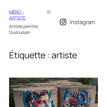
Aller
au
MÉRO –
contenu
ARTISTE
Instagram
Artiste peintre
toulousain
Étiquette :
artiste