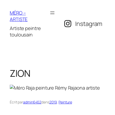
Aller
au
MÉRO –
contenu
ARTISTE
Instagram
Artiste peintre
toulousain
ZION
Écrit par
admin6452
dans
2019
, 
Peinture