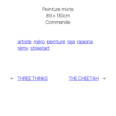
Peinture mixte
89 x 130cm
Commande
artiste
méro
peinture
raja
rajaona
rémy
streetart
←
THREE THINKS
THE CHEETAH
→