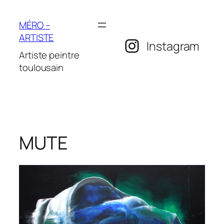
Aller
au
MÉRO –
contenu
ARTISTE
Instagram
Artiste peintre
toulousain
MUTE