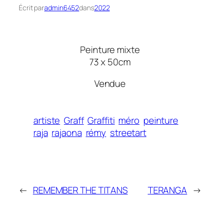
Écrit par
admin6452
dans
2022
Peinture mixte
73 x 50cm
Vendue
artiste
Graff
Graffiti
méro
peinture
raja
rajaona
rémy
streetart
←
REMEMBER THE TITANS
TERANGA
→