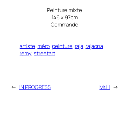
Peinture mixte
146 x 97cm
Commande
artiste
méro
peinture
raja
rajaona
rémy
streetart
←
IN PROGRESS
Mr.H
→