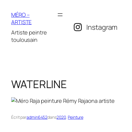
Aller
au
MÉRO –
contenu
ARTISTE
Instagram
Artiste peintre
toulousain
WATERLINE
Écrit par
admin6452
dans
2020
, 
Peinture