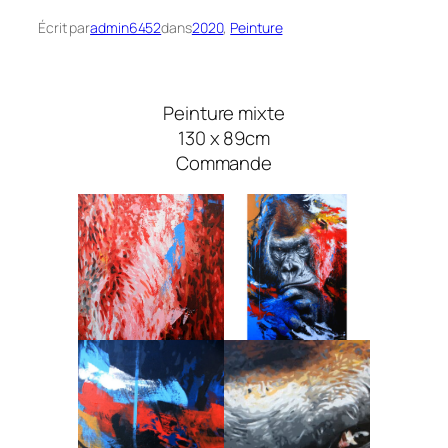
Écrit par
admin6452
dans
2020
, 
Peinture
Peinture mixte
130 x 89cm
Commande