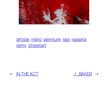
artiste
méro
peinture
raja
rajaona
rémy
streetart
←
IN THE ACT
J . BAKER
→