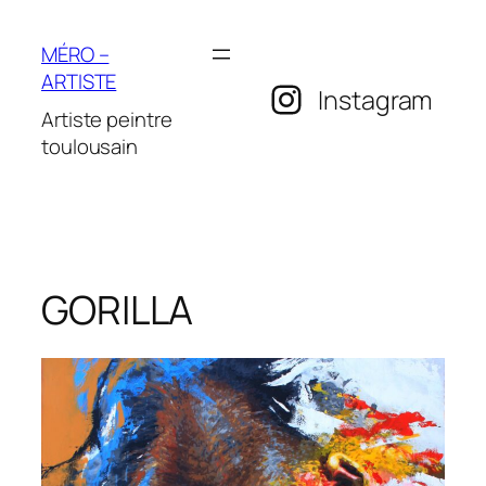
Aller
au
MÉRO –
contenu
ARTISTE
Instagram
Artiste peintre
toulousain
GORILLA