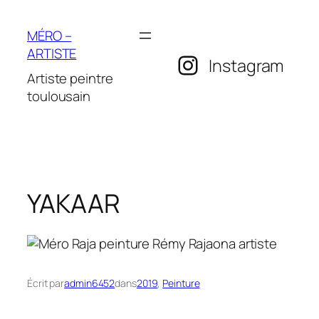
Aller
au
MÉRO –
contenu
ARTISTE
Instagram
Artiste peintre
toulousain
YAKAAR
Écrit par
admin6452
dans
2019
, 
Peinture