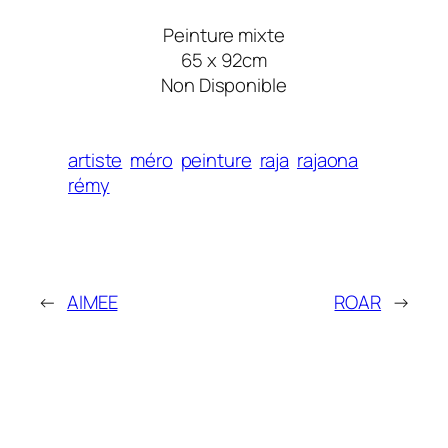
Peinture mixte
65 x 92cm
Non Disponible
artiste
méro
peinture
raja
rajaona
rémy
←
AIMEE
ROAR
→