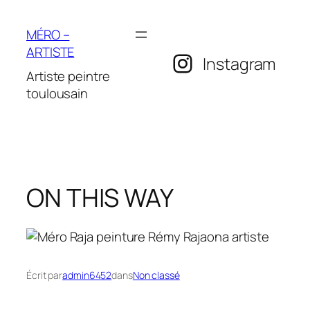
Aller
au
MÉRO –
contenu
ARTISTE
Instagram
Artiste peintre
toulousain
ON THIS WAY
Écrit par
admin6452
dans
Non classé