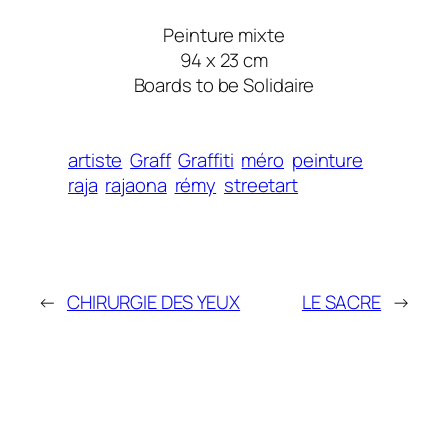
Peinture mixte
94 x 23 cm
Boards to be Solidaire
artiste
Graff
Graffiti
méro
peinture
raja
rajaona
rémy
streetart
←
CHIRURGIE DES YEUX
LE SACRE
→