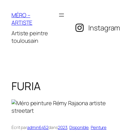
Aller
au
MÉRO –
contenu
ARTISTE
Instagram
Artiste peintre
toulousain
FURIA
Écrit par
admin6452
dans
2023
, 
Disponible
, 
Peinture