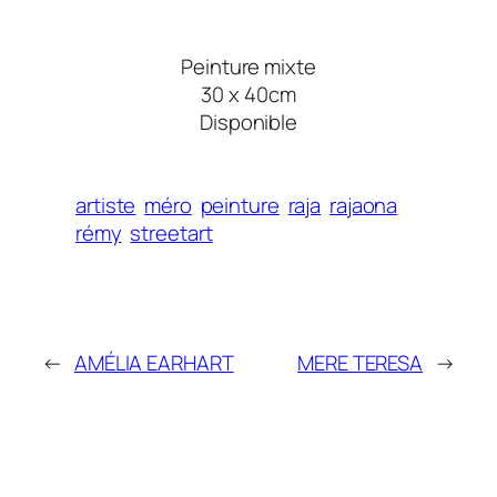
Peinture mixte
30 x 40cm
Disponible
artiste
méro
peinture
raja
rajaona
rémy
streetart
←
AMÉLIA EARHART
MERE TERESA
→