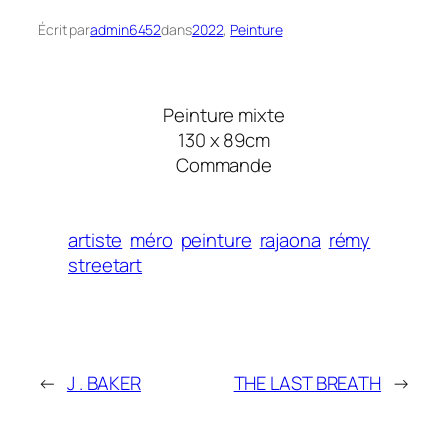
Écrit par
admin6452
dans
2022
, 
Peinture
Peinture mixte
130 x 89cm
Commande
artiste
méro
peinture
rajaona
rémy
streetart
←
J . BAKER
THE LAST BREATH
→