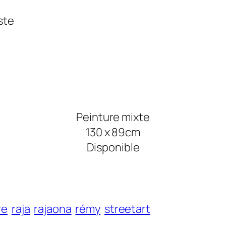
Peinture mixte
130 x 89cm
Disponible
re
raja
rajaona
rémy
streetart