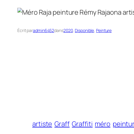
Écrit par
admin6452
dans
2020
, 
Disponible
, 
Peinture
artiste
Graff
Graffiti
méro
peintu