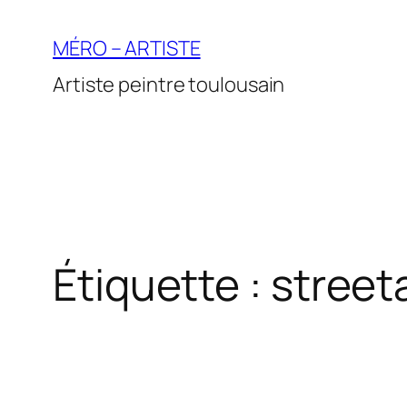
Aller
au
MÉRO – ARTISTE
contenu
Artiste peintre toulousain
Étiquette :
street