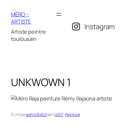
Aller
au
MÉRO –
contenu
ARTISTE
Instagram
Artiste peintre
toulousain
UNKWOWN 1
Écrit par
admin6452
dans
2017
, 
Peinture