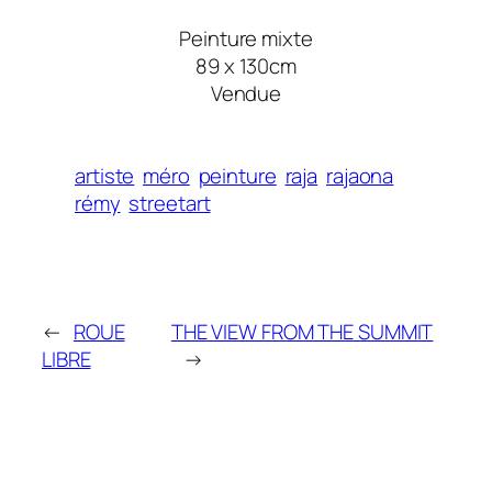
Peinture mixte
89 x 130cm
Vendue
artiste
méro
peinture
raja
rajaona
rémy
streetart
←
ROUE
THE VIEW FROM THE SUMMIT
LIBRE
→