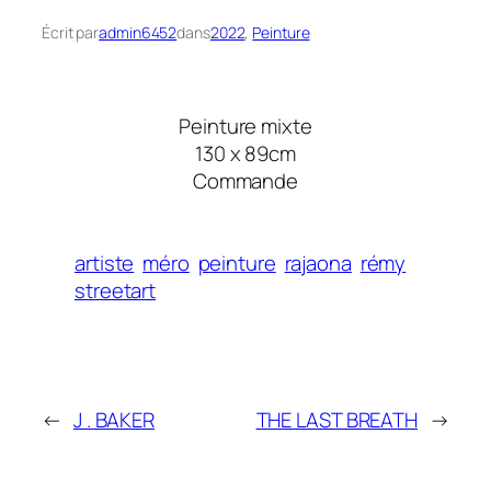
Écrit par
admin6452
dans
2022
, 
Peinture
Peinture mixte
130 x 89cm
Commande
artiste
méro
peinture
rajaona
rémy
streetart
←
J . BAKER
THE LAST BREATH
→