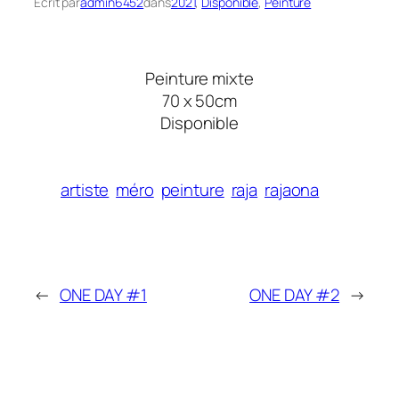
Écrit par
admin6452
dans
2021
, 
Disponible
, 
Peinture
Peinture mixte
70 x 50cm
Disponible
artiste
méro
peinture
raja
rajaona
←
ONE DAY #1
ONE DAY #2
→