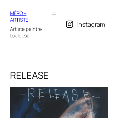
Aller
au
MÉRO –
contenu
ARTISTE
Instagram
Artiste peintre
toulousain
RELEASE