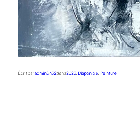
Écrit par
admin6452
dans
2023
, 
Disponible
, 
Peinture