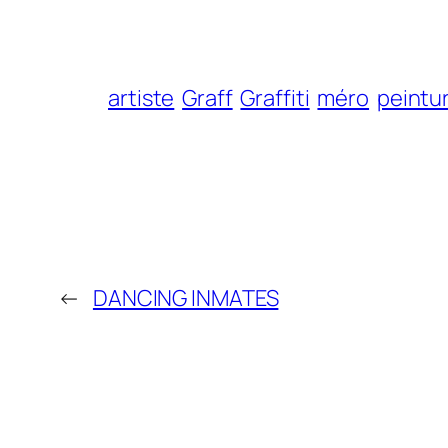
artiste
Graff
Graffiti
méro
peintu
←
DANCING INMATES